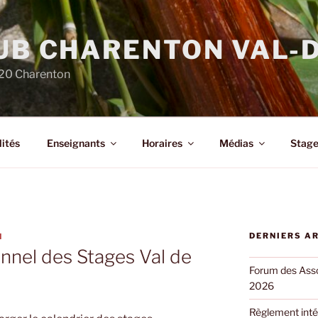
LUB CHARENTON VAL-
220 Charenton
ités
Enseignants
Horaires
Médias
Stage
DERNIERS A
N
onnel des Stages Val de
Forum des Asso
2026
Règlement inté