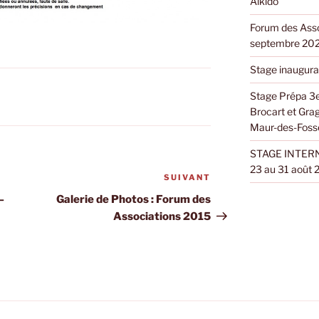
Aïkido
Forum des Asso
septembre 20
Stage inaugura
Stage Prépa 3e
Brocart et Gra
Maur-des-Foss
STAGE INTERN
23 au 31 août
SUIVANT
Article
suivant
–
Galerie de Photos : Forum des
Associations 2015