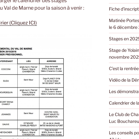
rger le calendrier des stages
Val de Marne pour la saison à venir :
Fiche d’inscri
Matinée Portes
ier (Cliquez ICI)
le 6 décembre
Stages en 202
Stage de Yolain
novembre 202
C’est la rentrée 
Vidéo de la Dé
Les démonstrat
Calendrier de 
Le Club de Cha
Luc Bouchareu
Les conseils po