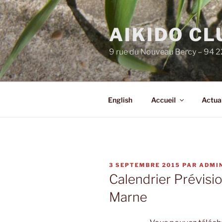
Aller
au
AIKIDO C
contenu
principal
9 rue du Nouveau Bercy – 94 
English
Accueil
Actual
PUBLIÉ
3 SEPTEMBRE 2015
PAR
ADMI
LE
Calendrier Prévisi
Marne