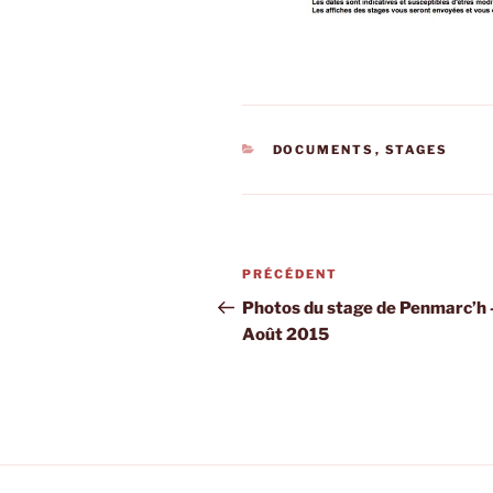
CATÉGORIES
DOCUMENTS
,
STAGES
Navigation
Article
PRÉCÉDENT
de
précédent
Photos du stage de Penmarc’h 
Août 2015
l’article