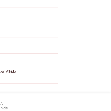
t en Aïkido
",
in de