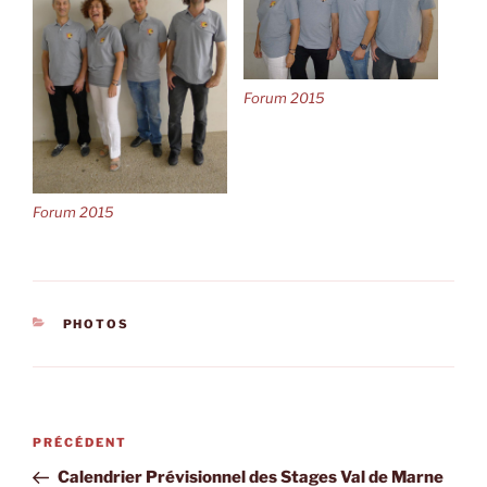
Forum 2015
Forum 2015
CATÉGORIES
PHOTOS
Navigation
Article
PRÉCÉDENT
de
précédent
Calendrier Prévisionnel des Stages Val de Marne