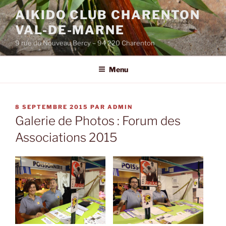
Aller
AIKIDO CLUB CHARENTON
au
VAL-DE-MARNE
contenu
principal
9 rue du Nouveau Bercy – 94 220 Charenton
Menu
PUBLIÉ
8 SEPTEMBRE 2015
PAR
ADMIN
LE
Galerie de Photos : Forum des
Associations 2015