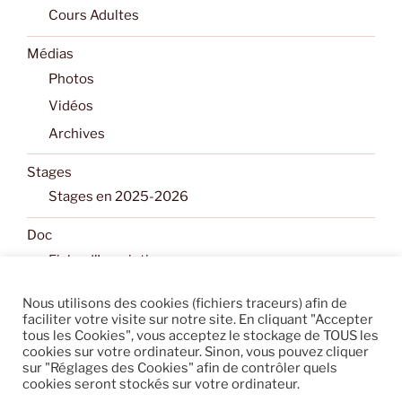
Cours Adultes
Médias
Photos
Vidéos
Archives
Stages
Stages en 2025-2026
Doc
Fiche d’Inscription
Les conseils pour un cours d’essai débutant en
Nous utilisons des cookies (fichiers traceurs) afin de
Aïkido
faciliter votre visite sur notre site. En cliquant "Accepter
tous les Cookies", vous acceptez le stockage de TOUS les
Documents
cookies sur votre ordinateur. Sinon, vous pouvez cliquer
sur "Réglages des Cookies" afin de contrôler quels
Contact
cookies seront stockés sur votre ordinateur.
Contactez-nous