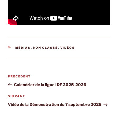
CATÉGORIES
MÉDIAS
,
NON CLASSÉ
,
VIDÉOS
Navigation
Article
PRÉCÉDENT
de
précédent
Calendrier de la ligue IDF 2025-2026
l’article
Article
SUIVANT
suivant
Vidéo de la Démonstration du 7 septembre 2025