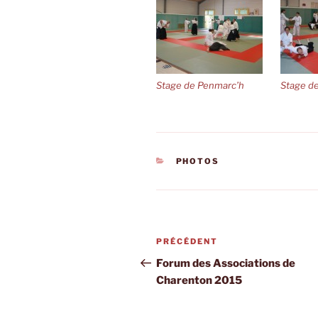
Stage de Penmarc’h
Stage d
CATÉGORIES
PHOTOS
Navigation
Article
PRÉCÉDENT
de
précédent
Forum des Associations de
Charenton 2015
l’article