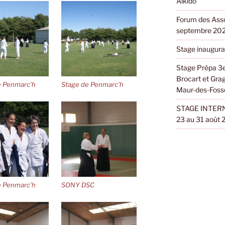
Aïkido
Forum des Asso
septembre 20
Stage inaugura
Stage Prépa 3e
Brocart et Gra
e Penmarc’h
Stage de Penmarc’h
Maur-des-Foss
STAGE INTERN
23 au 31 août
e Penmarc’h
SONY DSC