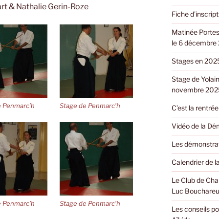
rt & Nathalie Gerin-Roze
Fiche d’inscri
Matinée Portes
le 6 décembre
Stages en 202
Stage de Yolain
novembre 202
e Penmarc’h
Stage de Penmarc’h
C’est la rentrée 
Vidéo de la Dé
Les démonstrat
Calendrier de 
Le Club de Cha
Luc Bouchareu
e Penmarc’h
Stage de Penmarc’h
Les conseils po