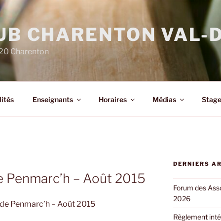
LUB CHARENTON VAL-
220 Charenton
ités
Enseignants
Horaires
Médias
Stage
DERNIERS A
e Penmarc’h – Août 2015
Forum des Asso
2026
 de Penmarc’h – Août 2015
Règlement inté