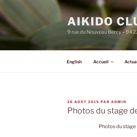
Aller
au
AIKIDO C
contenu
principal
9 rue du Nouveau Bercy – 94 
English
Accueil
Actual
PUBLIÉ
26 AOÛT 2015
PAR
ADMIN
LE
Photos du stage d
Photos du stage