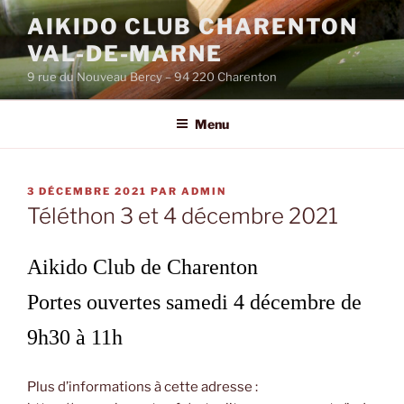
Aller
AIKIDO CLUB CHARENTON
au
VAL-DE-MARNE
contenu
principal
9 rue du Nouveau Bercy – 94 220 Charenton
Menu
PUBLIÉ
3 DÉCEMBRE 2021
PAR
ADMIN
LE
Téléthon 3 et 4 décembre 2021
Aikido Club de Charenton
Portes ouvertes samedi 4 décembre de
9h30 à 11h
Plus d’informations à cette adresse :