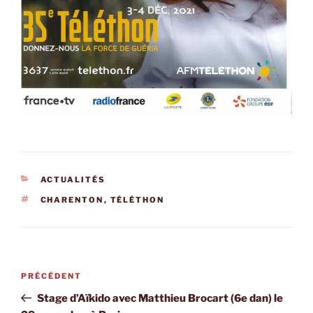
CATÉGORIES
ACTUALITÉS
ÉTIQUETTES
CHARENTON
,
TÉLÉTHON
Navigation
Article
PRÉCÉDENT
de
précédent
Stage d’Aïkido avec Matthieu Brocart (6e dan) le
l’article