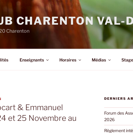
LUB CHARENTON VAL-
220 Charenton
ités
Enseignants
Horaires
Médias
Stage
DERNIERS A
N
ocart & Emmanuel
Forum des Asso
 24 et 25 Novembre au
2026
Règlement inté