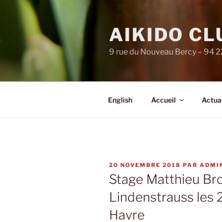
Aller
au
AIKIDO C
contenu
principal
9 rue du Nouveau Bercy – 94 
English
Accueil
Actual
PUBLIÉ
20 NOVEMBRE 2018
PAR
ADMI
LE
Stage Matthieu Br
Lindenstrauss les
Havre