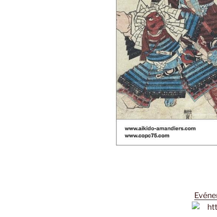
Evéne