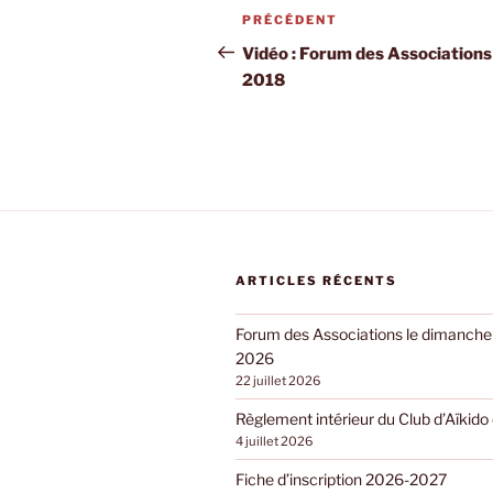
Navigation
Article
PRÉCÉDENT
de
précédent
Vidéo : Forum des Associations
2018
l’article
ARTICLES RÉCENTS
Forum des Associations le dimanch
2026
22 juillet 2026
Règlement intérieur du Club d’Aïkid
4 juillet 2026
Fiche d’inscription 2026-2027