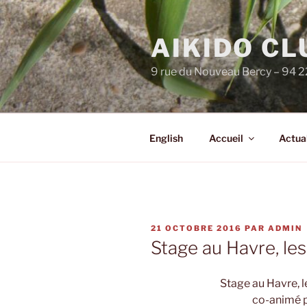
Aller
au
AIKIDO C
contenu
principal
9 rue du Nouveau Bercy – 94 
English
Accueil
Actual
PUBLIÉ
21 OCTOBRE 2016
PAR
ADMIN
LE
Stage au Havre, le
Stage au Havre, 
co-animé p