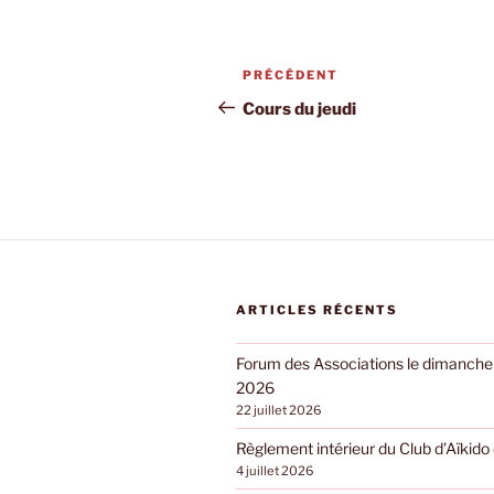
Navigation
Article
PRÉCÉDENT
de
précédent
Cours du jeudi
l’article
ARTICLES RÉCENTS
Forum des Associations le dimanch
2026
22 juillet 2026
Règlement intérieur du Club d’Aïkid
4 juillet 2026