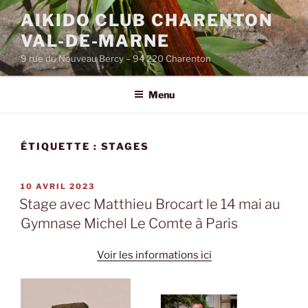
Aller
AIKIDO CLUB CHARENTON
au
VAL-DE-MARNE
contenu
principal
9 rue du Nouveau Bercy – 94 220 Charenton
Menu
ÉTIQUETTE :
STAGES
PUBLIÉ
10 AVRIL 2023
LE
Stage avec Matthieu Brocart le 14 mai au
Gymnase Michel Le Comte à Paris
Voir les informations ici