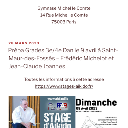
Gymnase Michel le Comte
14 Rue Michel le Comte
75003 Paris
PUBLIÉ
28 MARS 2023
LE
Prépa Grades 3e/4e Dan le 9 avril à Saint-
Maur-des-Fossés – Frédéric Michelot et
Jean-Claude Joannes
Toutes les informations à cette adresse
https://www.stages-aikido.fr/