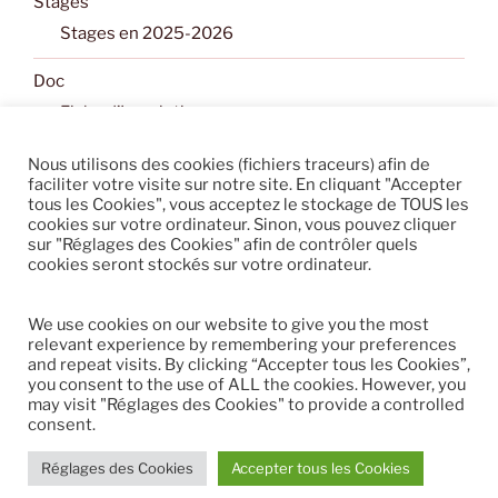
Stages
Stages en 2025-2026
Doc
Fiche d’Inscription
Les conseils pour un cours d’essai débutant en
Nous utilisons des cookies (fichiers traceurs) afin de
Aïkido
faciliter votre visite sur notre site. En cliquant "Accepter
tous les Cookies", vous acceptez le stockage de TOUS les
Documents
cookies sur votre ordinateur. Sinon, vous pouvez cliquer
sur "Réglages des Cookies" afin de contrôler quels
Contact
cookies seront stockés sur votre ordinateur.
Contactez-nous
Fiche d’Inscription
We use cookies on our website to give you the most
relevant experience by remembering your preferences
and repeat visits. By clicking “Accepter tous les Cookies”,
you consent to the use of ALL the cookies. However, you
may visit "Réglages des Cookies" to provide a controlled
consent.
Politique de confidentialité
Fièrement propulsé par
WordPress
Réglages des Cookies
Accepter tous les Cookies